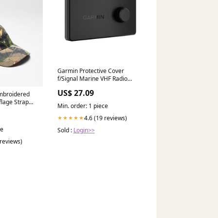
Garmin Protective Cover
f/Signal Marine VHF Radio
Series [010-13441-10]
US$ 27.09
Brand_Digital Yacht
Embroidered
lage Strap
Min. order: 1 piece
T|Shirt
t
4.6 (19 reviews)
★★★★★
ce
Sold :
Login>>
 reviews)