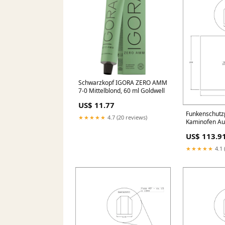
Schwarzkopf IGORA ZERO AMM
7-0 Mittelblond, 60 ml Goldwell
US$ 11.77
Funkenschutzp
★★★★★
4.7 (20 reviews)
Kaminofen Au
Xtra 6kW Gla
US$ 113.9
★★★★★
4.1 