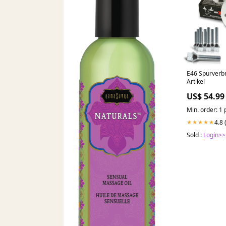
E46 Spurverbr
Artikel
US$ 54.99
Min. order: 1 
4.8 
★★★★★
Sold :
Login>>