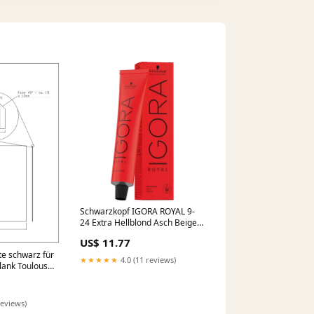
Schwarzkopf IGORA ROYAL 9-
24 Extra Hellblond Asch Beige,
60 ml 45 %
US$ 11.77
te schwarz für
★★★★★
4.0 (11 reviews)
lank Toulouse
ingsum 20mm
reviews)