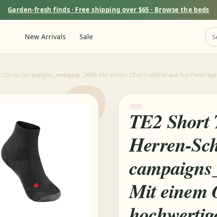
Garden-fresh finds · Free shipping over $65 · Browse the beds
New Arrivals
Sale
arz,Grau campaigns_newgear_2608 Mit einem Obermaterial aus hochwertig
TE2 Short 
Herren-Sc
campaigns
Mit einem 
hochwerti