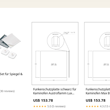
Set für Spiegel &
s
Funkenschutzplatte schwarz für
Funkenschutzplat
(30 reviews)
Kaminofen Austroflamm Lux
Kaminofen Max B
5kW Farbe_transparent
S 6,5kW Kante:r
US$ 153.78
US$ 153.78
Facette
★★★★★
5.0 (5 reviews)
★★★★★
4.3 (13 