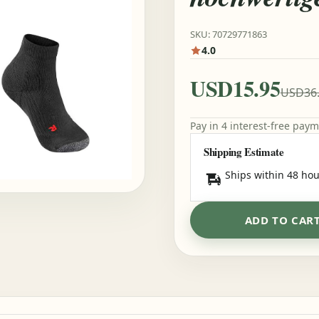
SKU: 70729771863
4.0
USD15.95
USD36
Pay in 4 interest-free pay
Shipping Estimate
Ships within 48 hou
ADD TO CAR