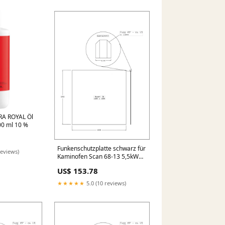
RA ROYAL Öl
00 ml 10 %
Funkenschutzplatte schwarz für
reviews)
Kaminofen Scan 68-13 5,5kW
High Top Form:Eckig
US$ 153.78
★★★★★
5.0 (10 reviews)