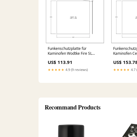
Funkenschutzplatte für
Funkenschutzp
Kaminofen Wodtke Fire SL
Kaminofen Ce
7,5kW Kante:ringsum polierte
Eck Plus 5kW 
US$ 113.91
US$ 153.7
Kante
polierte Kante
★★★★★
4.9 (9 reviews)
★★★★★
4.7 
Recommand Products