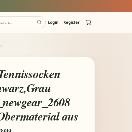
Login
Register
em
Tennissocken
hwarz,Grau
_newgear_2608
Obermaterial aus
gem