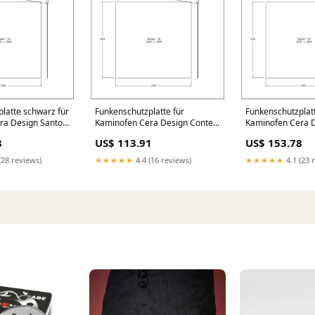
latte schwarz für
Funkenschutzplatte für
Funkenschutzplat
ra Design Santos
Kaminofen Cera Design Conte
Kaminofen Cera 
Kante:ringsum
Plus 7kW, Speicheröfen
Plus 7kW, Speich
8
US$ 113.91
US$ 153.78
duschtuer_seitenteil
Größe:1200mm 
(28 reviews)
★★★★★
4.4 (16 reviews)
★★★★★
4.1 (23 