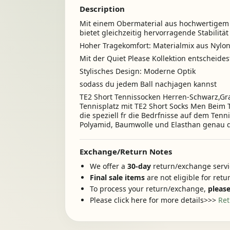
Description
Mit einem Obermaterial aus hochwertigem S
bietet gleichzeitig hervorragende Stabilität
Hoher Tragekomfort: Materialmix aus Nylo
Mit der Quiet Please Kollektion entscheide
Stylisches Design: Moderne Optik
sodass du jedem Ball nachjagen kannst
TE2 Short Tennissocken Herren-Schwarz,G
Tennisplatz mit TE2 Short Socks Men Beim Te
die speziell fr die Bedrfnisse auf dem Ten
Polyamid, Baumwolle und Elasthan genau di
Exchange/Return Notes
We offer a
30-day
return/exchange servic
Final sale items
are not eligible for ret
To process your return/exchange,
please
Please click here for more details>>>
Ret