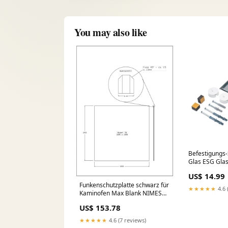
You may also like
Befestigungs-
Glas ESG Gla
US$ 14.99
Funkenschutzplatte schwarz für
★★★★★
4.6 
Kaminofen Max Blank NIMES
5,1kW Kante:ringsum polierte
US$ 153.78
Kante
★★★★★
4.6 (7 reviews)