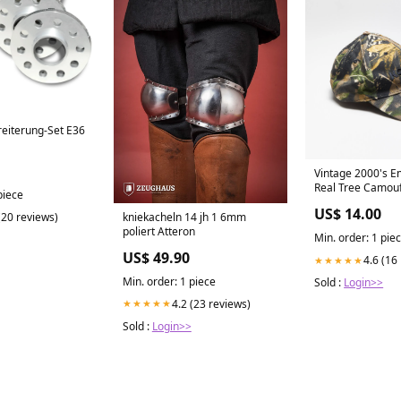
eiterung-Set E36
Vintage 2000's 
Real Tree Camouf
piece
Back Cap - OS AT
US$ 14.00
style|Denim Shir
(20 reviews)
kniekacheln 14 jh 1 6mm
poliert Atteron
Min. order: 1 pie
US$ 49.90
4.6 (16
★★★★★
Min. order: 1 piece
Sold :
Login>>
4.2 (23 reviews)
★★★★★
Sold :
Login>>