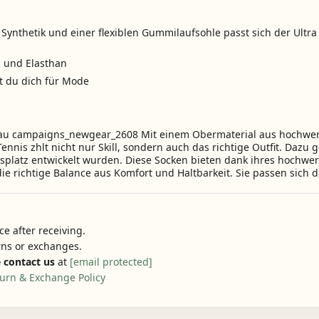
ynthetik und einer flexiblen Gummilaufsohle passt sich der Ultr
n und Elasthan
st du dich für Mode
rau campaigns_newgear_2608 Mit einem Obermaterial aus hochwe
nnis zhlt nicht nur Skill, sondern auch das richtige Outfit. Dazu 
nisplatz entwickelt wurden. Diese Socken bieten dank ihres hochwe
e richtige Balance aus Komfort und Haltbarkeit. Sie passen sic
e after receiving.
urns or exchanges.
 contact us
at
[email protected]
urn & Exchange Policy