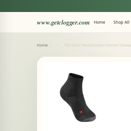
www.getclogger.com
Home
Shop All
Home
/
/
TE2 Short Tennissocken Herren-Schw