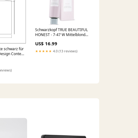
Schwarzkopf TRUE BEAUTIFUL
HONEST - 7-47 W Mittelblond
Beige Kupfer 60 ml KMS
US$ 16.99
te schwarz für
★★★★★
4.0 (13 reviews)
Design Conte
eröfen
x 1200mm
reviews)