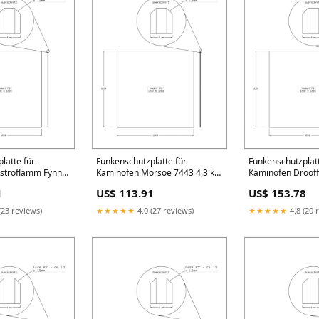
latte für
Funkenschutzplatte für
Funkenschutzplat
stroflamm Fynn
Kaminofen Morsoe 7443 4,3 kW
Kaminofen Drooff
sklemmen
mit Holzfach Matt Glas
/ 8kW Größe:120
1
US$ 113.91
US$ 153.78
1200mm
(23 reviews)
★★★★★
4.0 (27 reviews)
★★★★★
4.8 (20 