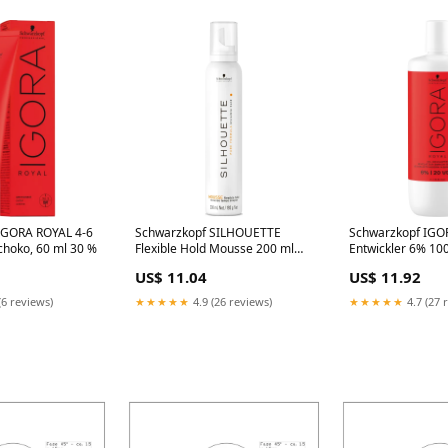
IGORA ROYAL 4-6
Schwarzkopf SILHOUETTE
Schwarzkopf IGO
choko, 60 ml 30 %
Flexible Hold Mousse 200 ml
Entwickler 6% 10
HAIRPLAY
US$ 11.04
US$ 11.92
(6 reviews)
★★★★★
4.9 (26 reviews)
★★★★★
4.7 (27 