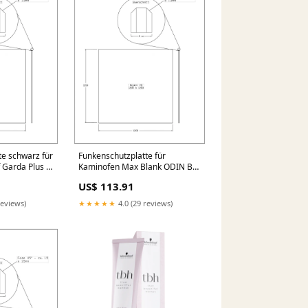
te schwarz für
Funkenschutzplatte für
 Garda Plus 4
Kaminofen Max Blank ODIN BF
0mm x
7,5kW mit Backfach grau getönt
US$ 113.91
reviews)
★★★★★
4.0 (29 reviews)